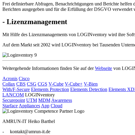
Frei definierbare Abfragen, Benachrichtigungen und Berichte helfen da
Berichten ausgegeben und für die Erfüllung der DSGVO verwendet wer
- Lizenzmanagement
Mit Hilfe des Lizenzmanagements von LOGINventory wird ihre Softwar
Auf dem Markt seit 2002 wird LOGINventory bei Tausenden Unterneh
Weitergehende Informationen finden Sie auf der
Webseite
von LOGIN
Acronis
Cisco
Collax
CBS
CSG
CGS
V-Cube
V-Cube+
V-Bien
With/F-Secure
Elements Protection
Elements Detection
Elements X
LANCOM
LOGINventory
Securepoint
UTM
MDM
Awareness
Starface
Appliances
App
Cloud
AMRUN-IT Heiko Barthel
- kontakt@amrun-it.de