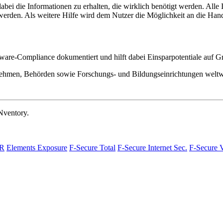
bei die Informationen zu erhalten, die wirklich benötigt werden. Alle 
den. Als weitere Hilfe wird dem Nutzer die Möglichkeit an die Hand g
e-Compliance dokumentiert und hilft dabei Einsparpotentiale auf Gru
men, Behörden sowie Forschungs- und Bildungseinrichtungen weltweit
ventory.
DR
Elements Exposure
F-Secure Total
F-Secure Internet Sec.
F-Secure